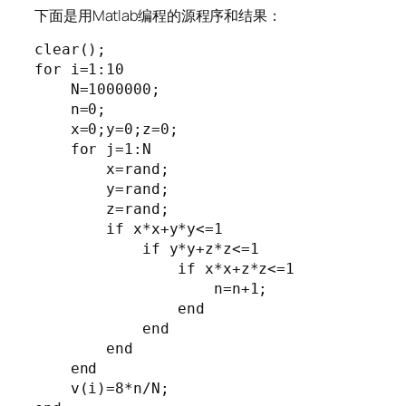
下面是用Matlab编程的源程序和结果：
clear();

for i=1:10

    N=1000000;

    n=0;

    x=0;y=0;z=0;

    for j=1:N

        x=rand;

        y=rand;

        z=rand;

        if x*x+y*y<=1

            if y*y+z*z<=1

                if x*x+z*z<=1

                    n=n+1;

                end

            end

        end

    end

    v(i)=8*n/N;
