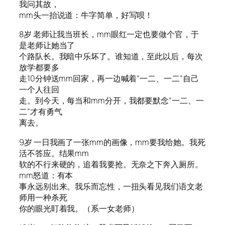
我问其故，
mm头一抬说道：牛字简单，好写呗！
8岁 老师让我当班长，mm眼红一定也要做个官，于
是老师让她当了
个路队长。我暗中乐坏了。谁知道，至此以后，每次
放学都要多
走10分钟送mm回家，再一边喊着“一二、一二”自己
一个人往回
走。到今天，每当和mm分开，我都要默念“一二、一
二”才有勇气
离去。
9岁 一日我画了一张mm的画像，mm要我给她。我死
活不答应。结果mm
软的不行来硬的，追着我要抢。无奈之下奔入厕所。
mm怒道：有本
事永远别出来。我乐而忘性，一扭头看见我们语文老
师用一种杀死
你的眼光盯着我。（系一女老师）