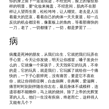
你的身上留下一道道痕迹，不经意间，脸上的皱纹那
样的明显，要*化妆来掩盖，不经意间，肌肉不在那
样让人望而生畏，松松垮垮，让人嘲笑。老去是人活
着最大的悲哀，看着自己的肉体一天天衰退，却一点
反抗的机会都没有，像案板上的鱼肉，等着那痛快的
一刀，老了，一切都懂了，一切，都是梦罢了……
病
病魔是死神的朋友，从我们出生，它就把我们玩弄在
手心里，今天让你发烧，明天让你感冒，嗓子发炎什
么的，它就像一个坏孩子，天天毁坏它的玩具，不幸
的是，它的玩具，就是我们，它玩腻了就给你一个痛
快的，一下子心脏猝死，没有痛苦，要是它不喜欢
你，就让你得癌症啊，白血病啊，非典啊，爱滋啊，
痛苦时时刻刻伴随在你左右，最后身体不成模样，连
遗容都不能瞻仰，马上就的烧掉。除了上帝的光辉笼
罩的人儿，他们一生没有疾病，终老而亡，这样得人
又能有几个？