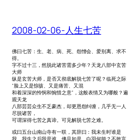
2008-02-06-人生七苦
佛曰七苦：生、老、病、死、怨憎会、爱别离、求不
得。
字不过十三，然脱此诸苦需多少年？天龙八部中玄苦
大师
纵是玄苦大师，是否又彻底解脱七苦了呢？临死之际
“脸上又是惊骇、又是痛苦、又混
和着深深的怜悯和惋惜之意”，这般表情又为哪般？遍
观天龙
八部芸芸众生不乏豪杰，却更恩怨纠缠，几乎无一人
尽脱诸苦，
可谓深得七苦之真谛。可见解脱七苦之难。
或曰五台山南山寺有一联，其辞曰：我未生时谁是
我，我生之后我是谁。佛且如是，白羽何能？不敢言