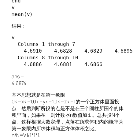
end

v

mean(v)
结果：
v =

  Columns 1 through 7

    4.6910    4.6828    4.6829    4.6895  
  Columns 8 through 10

    4.6886    4.6881    4.6866
ans =
4.6874
基本思想就是在第一象限
0<=x<=1,0<=y<=1,0<=z<=1的一个正方体里面投
点，然后判断所投的点是不是在三个圆柱所围个的体
积里面，如果在，则计数器n数值加１。总共投N个
点。这样根据大数定理，点落在所求体积内的概率为
第一象限内所求体积与正方体体积之比。
n/N=V1/1*1*1.