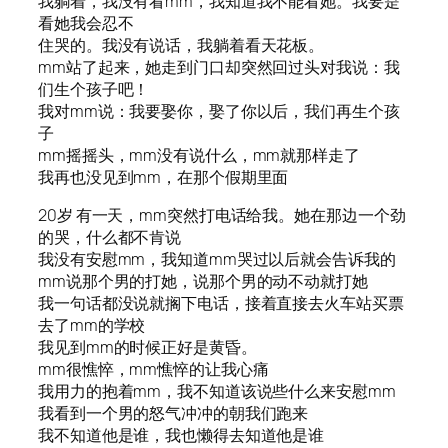
我躺着，我没有看mm，我知道我不能看她。我要是
看她我会忍不
住哭的。我没有说话，我躺着看天花板。
mm站了起来，她走到门口却突然回过头对我说：我
们生个孩子吧！
我对mm说：我要娶你，娶了你以后，我们再生个孩
子
mm摇摇头，mm没有说什么，mm就那样走了
我再也没见到mm，在那个假期里面
20岁 有一天，mm突然打电话给我。她在那边一个劲
的哭，什么都不肯说
我没有安慰mm，我知道mm哭过以后就会告诉我的
mm说那个男的打她，说那个男的动不动就打她
我一句话都没说就搁下电话，接着直接去火车站买票
去了mm的学校
我见到mm的时候正好是黄昏。
mm很憔悴，mm憔悴的让我心痛
我用力的抱着mm，我不知道该说些什么来安慰mm
我看到一个男的怒气冲冲的朝我们跑来
我不知道他是谁，我也懒得去知道他是谁