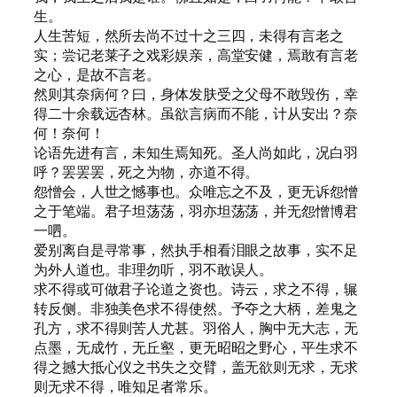
生。
人生苦短，然所去尚不过十之三四，未得有言老之
实；尝记老莱子之戏彩娱亲，高堂安健，焉敢有言老
之心，是故不言老。
然则其奈病何？曰，身体发肤受之父母不敢毁伤，幸
得二十余载远杏林。虽欲言病而不能，计从安出？奈
何！奈何！
论语先进有言，未知生焉知死。圣人尚如此，况白羽
呼？罢罢罢，死之为物，亦道不得。
怨憎会，人世之憾事也。众唯忘之不及，更无诉怨憎
之于笔端。君子坦荡荡，羽亦坦荡荡，并无怨憎博君
一呬。
爱别离自是寻常事，然执手相看泪眼之故事，实不足
为外人道也。非理勿听，羽不敢误人。
求不得或可做君子论道之资也。诗云，求之不得，辗
转反侧。非独美色求不得使然。予夺之大柄，差鬼之
孔方，求不得则苦人尤甚。羽俗人，胸中无大志，无
点墨，无成竹，无丘壑，更无昭昭之野心，平生求不
得之撼大抵心仪之书失之交臂，盖无欲则无求，无求
则无求不得，唯知足者常乐。