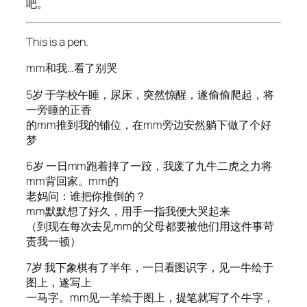
吧。
This is a pen.
mm和我…看了别哭
5岁 于学校午睡，尿床，突然惊醒，遂偷偷爬起，将
一旁睡的正香
的mm推到我的铺位，在mm旁边安然躺下做了个好
梦
6岁 一日mm跑着摔了一跤，我废了九牛二虎之力将
mm背回家。mm的
老妈问：谁把你推倒的？
mm默默想了好久，用手一指我便大哭起来
（到现在每次去见mm的父母都要被他们用这件事苛
责我一顿）
7岁 我下象棋有了半年，一日看图识字，见一牛绘于
图上，遂写上
一马字。mm见一羊绘于图上，提笔就写了个牛字，