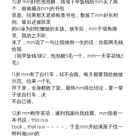
10岁 mm好吃泡泡糖，我省下早饭钱给mm买了两
个，偷偷藏在mm的书包
里面。结果那天老师检查书包，数落了mm好长时
间。最后还被班里
的kl诬为好吃懒做的女孩。放学后，mm于墙角痛
哭。我劝之不听。
末了，mm说了一句让我倾倒一生的话：你那两毛钱
给我
（我早饭钱1块2，泡泡糖5毛一个。mm一天零花钱3
毛）
11岁 mm有了自行车，却不会骑。每天都要我给她做
示范。结果一个礼
拜下来，全身都散了架。最终mm得出结论，要一辈
子坐自行车，决
不自己骑。
12岁 mm刚学英语，遂到我家向我炫耀。mm指着一
本书说，this is a
book，that is a －－－－。于是mm开始满屋子找一
种叫做pen的