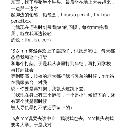
东西，找了整整半个钟头。最后坐在地上大哭起来，
一边哭一边拿
起脚边的铅笔、铅笔盒，this is a pencil，that is a
pencilbox
（我现在还有时刻带着pen的习惯，每次mm抱着
我，就在我耳边轻轻
的说：that is a pen）
13岁 mm突然喜欢上了蛊惑仔，也就是流氓。每天都
怂恿我和这个打架
和那个打架。于是我从班里打到年纪，再打到学校，
再打到社会，
等到职高，技校的老大都把我当兄弟的时候，mm站
在我家凉台上对我
说：你要是再打架，我就从这跳下去。
（我现在身上有三个疤痕，一个是小时候留下的，还
有两个就是那时候
被人寻仇暴打不敢还手留下的）
14岁 mm说要去读中专，我说我也去。mm摇头说我
要考大学。于是我对