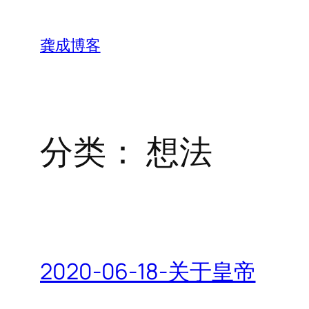
跳
至
龚成博客
内
容
分类：
想法
2020-06-18-关于皇帝