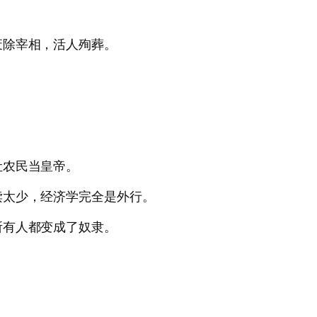
。
废除宰相，活人殉葬。
让农民当皇帝。
读太少，经济学完全是外行。
所有人都变成了奴隶。