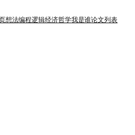
页
想法
编程
逻辑
经济
哲学
我是谁
论文列表