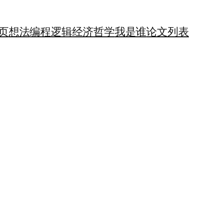
页
想法
编程
逻辑
经济
哲学
我是谁
论文列表