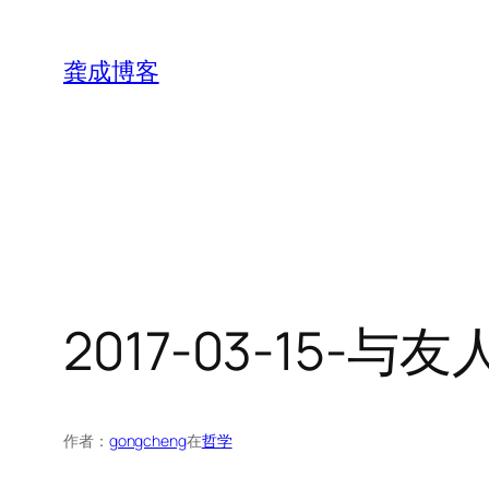
跳
至
龚成博客
内
容
2017-03-15-
作者：
gongcheng
在
哲学