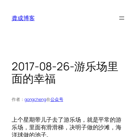
跳
至
龚成博客
内
容
2017-08-26-游乐场里
面的幸福
作者：
gongcheng
在
公众号
上个星期带儿子去了游乐场，就是平常的游
乐场，里面有滑滑梯，决明子做的沙滩，海
洋球做的池子。