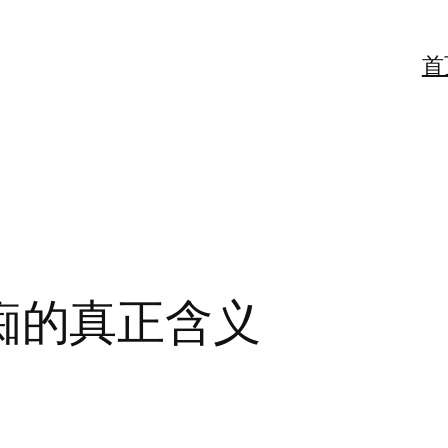
首
贪嗔痴的真正含义