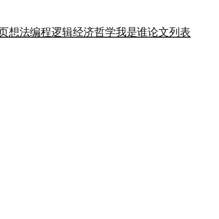
页
想法
编程
逻辑
经济
哲学
我是谁
论文列表