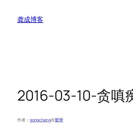
跳
至
龚成博客
内
容
2016-03-10-
作者：
gongcheng
在
哲学