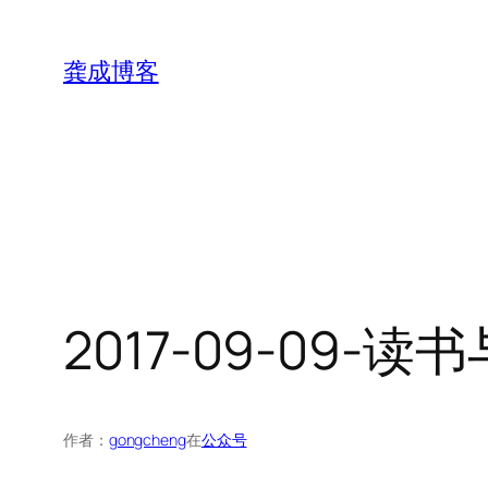
跳
至
龚成博客
内
容
2017-09-09-读
作者：
gongcheng
在
公众号