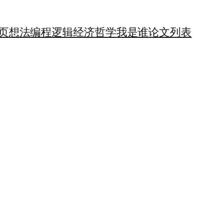
页
想法
编程
逻辑
经济
哲学
我是谁
论文列表