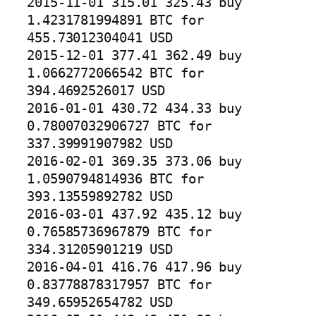
2015-11-01 315.01 325.43 buy 
1.4231781994891 BTC for 
455.73012304041 USD

2015-12-01 377.41 362.49 buy 
1.0662772066542 BTC for 
394.4692526017 USD

2016-01-01 430.72 434.33 buy 
0.78007032906727 BTC for 
337.39991907982 USD

2016-02-01 369.35 373.06 buy 
1.0590794814936 BTC for 
393.13559892782 USD

2016-03-01 437.92 435.12 buy 
0.76585736967879 BTC for 
334.31205901219 USD

2016-04-01 416.76 417.96 buy 
0.83778878317957 BTC for 
349.65952654782 USD
