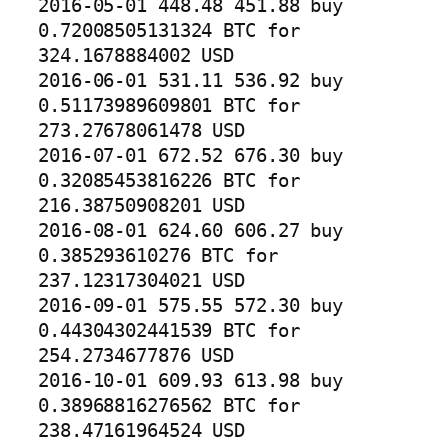
2016-05-01 448.48 451.88 buy 
0.72008505131324 BTC for 
324.1678884002 USD

2016-06-01 531.11 536.92 buy 
0.51173989609801 BTC for 
273.27678061478 USD

2016-07-01 672.52 676.30 buy 
0.32085453816226 BTC for 
216.38750908201 USD

2016-08-01 624.60 606.27 buy 
0.385293610276 BTC for 
237.12317304021 USD

2016-09-01 575.55 572.30 buy 
0.44304302441539 BTC for 
254.2734677876 USD

2016-10-01 609.93 613.98 buy 
0.38968816276562 BTC for 
238.47161964524 USD
