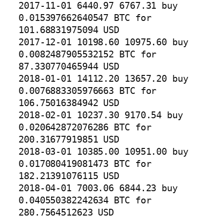
2017-11-01 6440.97 6767.31 buy 
0.015397662640547 BTC for 
101.68831975094 USD

2017-12-01 10198.60 10975.60 buy 
0.0082487905532152 BTC for 
87.330770465944 USD

2018-01-01 14112.20 13657.20 buy 
0.0076883305976663 BTC for 
106.75016384942 USD

2018-02-01 10237.30 9170.54 buy 
0.020642872076286 BTC for 
200.31677919851 USD

2018-03-01 10385.00 10951.00 buy 
0.017080419081473 BTC for 
182.21391076115 USD

2018-04-01 7003.06 6844.23 buy 
0.040550382242634 BTC for 
280.7564512623 USD
