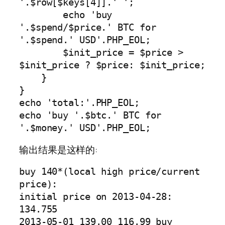
'.$row[$keys[4]].' ';

        echo 'buy 
'.$spend/$price.' BTC for 
'.$spend.' USD'.PHP_EOL;

        $init_price = $price > 
$init_price ? $price: $init_price;

    }

}

echo 'total:'.PHP_EOL;

echo 'buy '.$btc.' BTC for 
'.$money.' USD'.PHP_EOL;
输出结果是这样的:
buy 140*(local high price/current 
price):

initial price on 2013-04-28: 
134.755

2013-05-01 139.00 116.99 buy 