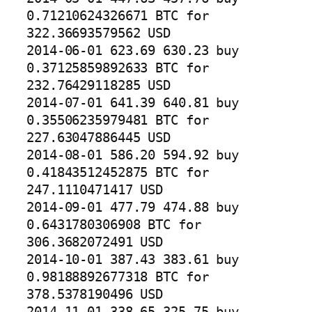
0.71210624326671 BTC for 
322.36693579562 USD

2014-06-01 623.69 630.23 buy 
0.37125859892633 BTC for 
232.76429118285 USD

2014-07-01 641.39 640.81 buy 
0.35506235979481 BTC for 
227.63047886445 USD

2014-08-01 586.20 594.92 buy 
0.41843512452875 BTC for 
247.1110471417 USD

2014-09-01 477.79 474.88 buy 
0.6431780306908 BTC for 
306.3682072491 USD

2014-10-01 387.43 383.61 buy 
0.98188892677318 BTC for 
378.5378190496 USD

2014-11-01 338.65 325.75 buy 