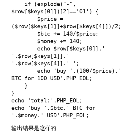
    if (explode("-", 
$row[$keys[0]])[2]=='01') {

        $price = 
($row[$keys[1]]+$row[$keys[4]])/2;

        $btc += 140/$price;

        $money += 140;

        echo $row[$keys[0]].' 
'.$row[$keys[1]].' 
'.$row[$keys[4]].' ';

        echo 'buy '.(100/$price).' 
BTC for 100 USD'.PHP_EOL;

    }

}

echo 'total:'.PHP_EOL;

echo 'buy '.$btc.' BTC for 
'.$money.' USD'.PHP_EOL;
输出结果是这样的: