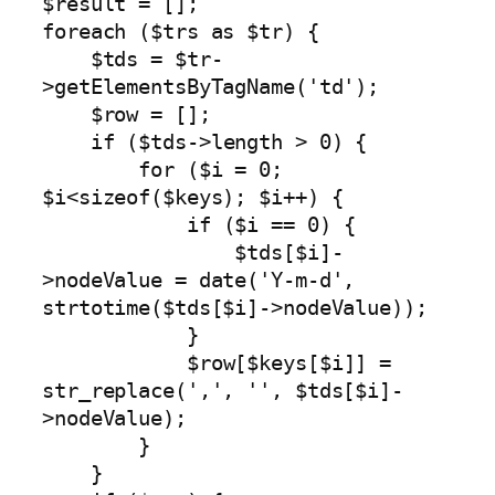
$result = [];

foreach ($trs as $tr) {

    $tds = $tr-
>getElementsByTagName('td');

    $row = [];

    if ($tds->length > 0) {

        for ($i = 0; 
$i<sizeof($keys); $i++) {

            if ($i == 0) {

                $tds[$i]-
>nodeValue = date('Y-m-d', 
strtotime($tds[$i]->nodeValue));

            }

            $row[$keys[$i]] = 
str_replace(',', '', $tds[$i]-
>nodeValue);

        }

    }
