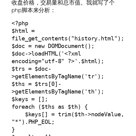
收盘价格，交易量和总市值。我就写了个
php脚本来分析：
<?php

$html = 
file_get_contents("history.html");

$doc = new DOMDocument();

$doc->loadHTML('<?xml 
encoding="utf-8" ?>'.$html);

$trs = $doc-
>getElementsByTagName('tr');

$ths = $trs[0]-
>getElementsByTagName('th');

$keys = [];

foreach ($ths as $th) {

    $keys[] = trim($th->nodeValue, 
"*").PHP_EOL;

}
