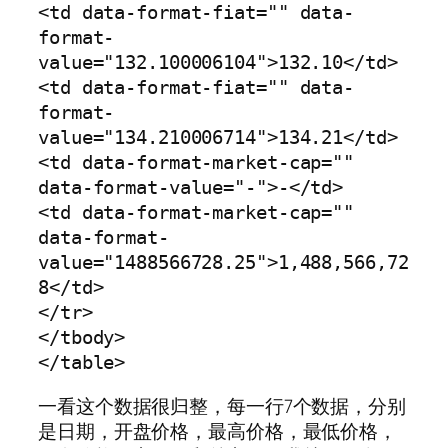
<td data-format-fiat="" data-
format-
value="132.100006104">132.10</td>

<td data-format-fiat="" data-
format-
value="134.210006714">134.21</td>

<td data-format-market-cap="" 
data-format-value="-">-</td>

<td data-format-market-cap="" 
data-format-
value="1488566728.25">1,488,566,72
8</td>

</tr>

</tbody>

</table>
一看这个数据很归整，每一行7个数据，分别
是日期，开盘价格，最高价格，最低价格，