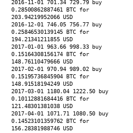
2016-11-01 701.34 729.79 buy 
0.28500862887461 BTC for 
203.94219952066 USD

2016-12-01 746.05 756.77 buy 
0.25846530139145 BTC for 
194.21341211855 USD

2017-01-01 963.66 998.33 buy 
0.15164308156174 BTC for 
148.76110479666 USD

2017-02-01 970.94 989.02 buy 
0.15195736845904 BTC for 
148.91518194249 USD

2017-03-01 1180.04 1222.50 buy 
0.10112881684416 BTC for 
121.48301381038 USD

2017-04-01 1071.71 1080.50 buy 
0.14523101359762 BTC for 
156.28381988746 USD
