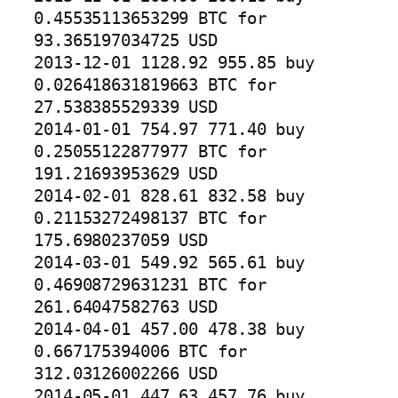
0.45535113653299 BTC for 
93.365197034725 USD

2013-12-01 1128.92 955.85 buy 
0.026418631819663 BTC for 
27.538385529339 USD

2014-01-01 754.97 771.40 buy 
0.25055122877977 BTC for 
191.21693953629 USD

2014-02-01 828.61 832.58 buy 
0.21153272498137 BTC for 
175.6980237059 USD

2014-03-01 549.92 565.61 buy 
0.46908729631231 BTC for 
261.64047582763 USD

2014-04-01 457.00 478.38 buy 
0.667175394006 BTC for 
312.03126002266 USD

2014-05-01 447.63 457.76 buy 