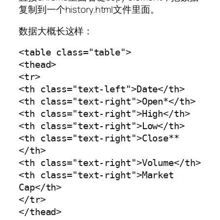
复制到一个history.html文件里面。
数据大概长这样：
<table class="table">

<thead>

<tr>

<th class="text-left">Date</th>

<th class="text-right">Open*</th>

<th class="text-right">High</th>

<th class="text-right">Low</th>

<th class="text-right">Close**
</th>

<th class="text-right">Volume</th>

<th class="text-right">Market 
Cap</th>

</tr>

</thead>
