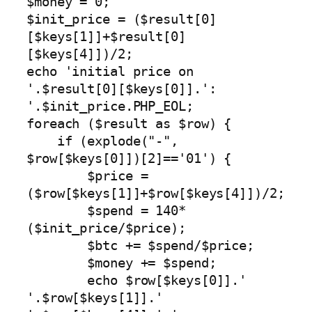
$money = 0;

$init_price = ($result[0]
[$keys[1]]+$result[0]
[$keys[4]])/2;

echo 'initial price on 
'.$result[0][$keys[0]].': 
'.$init_price.PHP_EOL;

foreach ($result as $row) {

    if (explode("-", 
$row[$keys[0]])[2]=='01') {

        $price = 
($row[$keys[1]]+$row[$keys[4]])/2;

        $spend = 140*
($init_price/$price);

        $btc += $spend/$price;

        $money += $spend;

        echo $row[$keys[0]].' 
'.$row[$keys[1]].' 