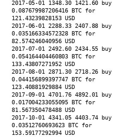
2017-05-01 1348.30 1421.60 buy 
0.087679987206416 BTC for 
121.43239828153 USD

2017-06-01 2288.33 2407.88 buy 
0.035166334572328 BTC for 
82.574246040956 USD

2017-07-01 2492.60 2434.55 buy 
0.054164404460803 BTC for 
133.43807271952 USD

2017-08-01 2871.30 2718.26 buy 
0.044156899397747 BTC for 
123.40881929884 USD

2017-09-01 4701.76 4892.01 buy 
0.017004233055095 BTC for 
81.567350478488 USD

2017-10-01 4341.05 4403.74 buy 
0.03512760693623 BTC for 
153.59177292994 USD
