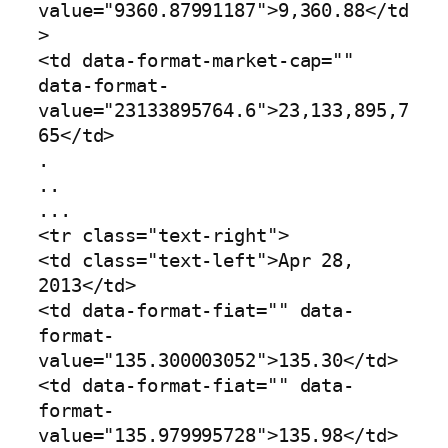
value="9360.87991187">9,360.88</td
>

<td data-format-market-cap="" 
data-format-
value="23133895764.6">23,133,895,7
65</td>

.

..

...

<tr class="text-right">

<td class="text-left">Apr 28, 
2013</td>

<td data-format-fiat="" data-
format-
value="135.300003052">135.30</td>

<td data-format-fiat="" data-
format-
value="135.979995728">135.98</td>
