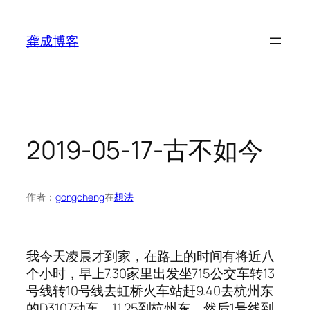
跳
至
龚成博客
内
容
2019-05-17-古不如今
作者：
gongcheng
在
想法
我今天凌晨才到家，在路上的时间有将近八
个小时，早上7.30家里出发坐715公交车转13
号线转10号线去虹桥火车站赶9.40去杭州东
的D3107动车，11.25到杭州东，然后1号线到