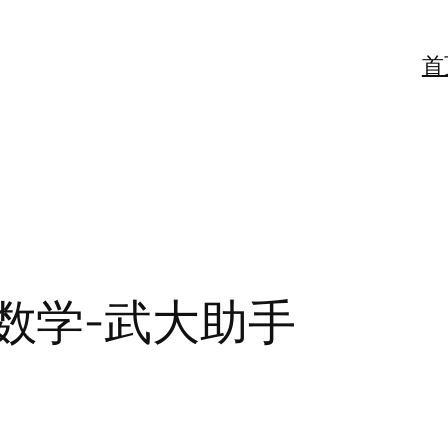
首
女神-数学-武大助手