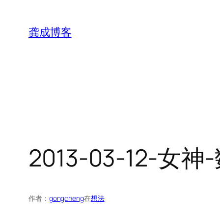
跳
至
龚成博客
内
容
2013-03-12-
作者：
gongcheng
在
想法