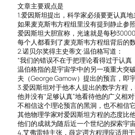
文章主要观点是
1.爱因斯坦提出，科学家必须要更认真
如果麦克斯韦方程组里没有提到静止参
爱因斯坦大胆宣称，光速就是每秒3000
每个人都看到了麦克斯韦方程组背后的
2.诺贝尔奖得主史蒂文·温伯格写道：
“我们的错误不在于把理论看得过于认真
温伯格指的是宇宙学中的另一项重大突破——由拉
夫（George Gamow）提出的预言
3.爱因斯坦对于他本人提出的数学方程
他并没有“足够认真”地看待他的广义相
不相信这个理论预言的黑洞，也不相信
其他物理学家对爱因斯坦方程的态度比
他们的成就为随后近一个世纪的探索宇
4.艾弗雷特主张，薛定谔方程理应适用