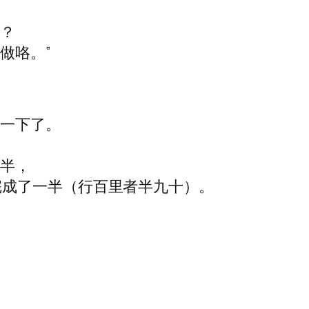
吗？
做咯。”
究一下了。
一半，
完成了一半（行百里者半九十）。