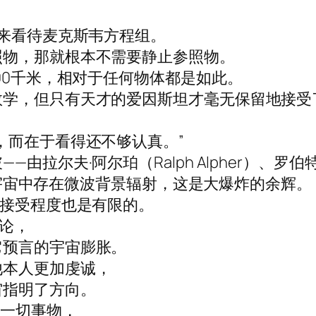
地来看待麦克斯韦方程组。
照物，那就根本不需要静止参照物。
00千米，相对于任何物体都是如此。
数学，但只有天才的爱因斯坦才毫无保留地接受
，而在于看得还不够认真。”
尔夫·阿尔珀（Ralph Alpher）、罗伯特·赫
，即宇宙中存在微波背景辐射，这是大爆炸的余辉。
，接受程度也是有限的。
对论，
它预言的宇宙膨胀。
他本人更加虔诚，
宙指明了方向。
于一切事物，