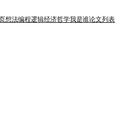
页
想法
编程
逻辑
经济
哲学
我是谁
论文列表