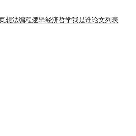
页
想法
编程
逻辑
经济
哲学
我是谁
论文列表