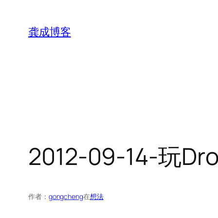
跳
至
龚成博客
内
容
2012-09-14-玩D
作者：
gongcheng
在
想法