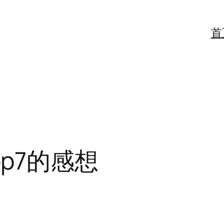
首
rop7的感想