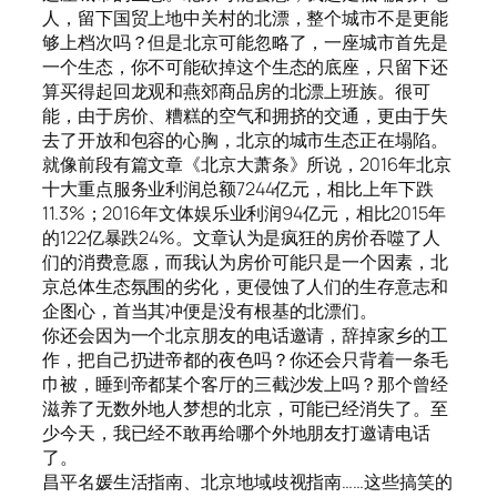
人，留下国贸上地中关村的北漂，整个城市不是更能
够上档次吗？但是北京可能忽略了，一座城市首先是
一个生态，你不可能砍掉这个生态的底座，只留下还
算买得起回龙观和燕郊商品房的北漂上班族。很可
能，由于房价、糟糕的空气和拥挤的交通，更由于失
去了开放和包容的心胸，北京的城市生态正在塌陷。
就像前段有篇文章《北京大萧条》所说，2016年北京
十大重点服务业利润总额7244亿元，相比上年下跌
11.3%；2016年文体娱乐业利润94亿元，相比2015年
的122亿暴跌24%。文章认为是疯狂的房价吞噬了人
们的消费意愿，而我认为房价可能只是一个因素，北
京总体生态氛围的劣化，更侵蚀了人们的生存意志和
企图心，首当其冲便是没有根基的北漂们。
你还会因为一个北京朋友的电话邀请，辞掉家乡的工
作，把自己扔进帝都的夜色吗？你还会只背着一条毛
巾被，睡到帝都某个客厅的三截沙发上吗？那个曾经
滋养了无数外地人梦想的北京，可能已经消失了。至
少今天，我已经不敢再给哪个外地朋友打邀请电话
了。
昌平名媛生活指南、北京地域歧视指南……这些搞笑的