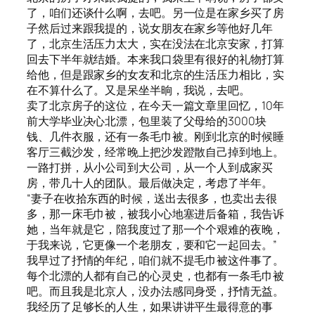
了，咱们还谈什么啊，去吧。另一位是在家乡买了房
子然后过来跟我提的，说女朋友在家乡等他好几年
了，北京生活压力太大，实在没法在北京安家，打算
回去下半年就结婚。本来我口袋里有很好的礼物打算
给他，但是跟家乡的女友和北京的生活压力相比，实
在不算什么了。又是呆坐半晌，我说，去吧。
卖了北京房子的这位，在今天一篇文章里回忆，10年
前大学毕业决心北漂，包里装了父母给的3000块
钱、几件衣服，还有一条毛巾被。刚到北京的时候睡
客厅三截沙发，经常晚上把沙发蹬散自己掉到地上。
一路打拼，从小公司到大公司，从一个人到成家买
房，带几十人的团队。最后做决定，考虑了半年。
“妻子在收拾东西的时候，送出去很多，也卖出去很
多，那一床毛巾被，被我小心地塞进后备箱，我告诉
她，当年就是它，陪我度过了那一个个艰难的夜晚，
于我来说，它更像一个老朋友，要和它一起回去。”
我早过了抒情的年纪，咱们就不提毛巾被这件事了。
每个北漂的人都有自己的心灵史，也都有一条毛巾被
吧。而且我是北京人，没办法感同身受，抒情无益。
我经历了足够长的人生，如果讲讲平生最得意的事