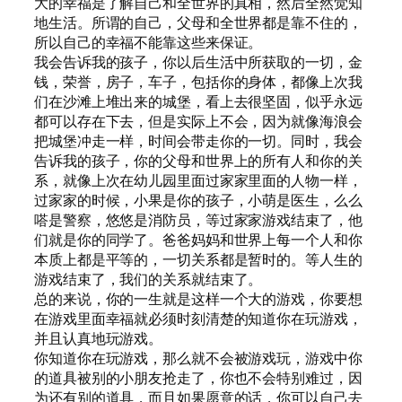
大的幸福是了解自己和全世界的真相，然后全然觉知
地生活。所谓的自己，父母和全世界都是靠不住的，
所以自己的幸福不能靠这些来保证。
我会告诉我的孩子，你以后生活中所获取的一切，金
钱，荣誉，房子，车子，包括你的身体，都像上次我
们在沙滩上堆出来的城堡，看上去很坚固，似乎永远
都可以存在下去，但是实际上不会，因为就像海浪会
把城堡冲走一样，时间会带走你的一切。同时，我会
告诉我的孩子，你的父母和世界上的所有人和你的关
系，就像上次在幼儿园里面过家家里面的人物一样，
过家家的时候，小果是你的孩子，小萌是医生，么么
嗒是警察，悠悠是消防员，等过家家游戏结束了，他
们就是你的同学了。爸爸妈妈和世界上每一个人和你
本质上都是平等的，一切关系都是暂时的。等人生的
游戏结束了，我们的关系就结束了。
总的来说，你的一生就是这样一个大的游戏，你要想
在游戏里面幸福就必须时刻清楚的知道你在玩游戏，
并且认真地玩游戏。
你知道你在玩游戏，那么就不会被游戏玩，游戏中你
的道具被别的小朋友抢走了，你也不会特别难过，因
为还有别的道具，而且如果愿意的话，你可以自己去