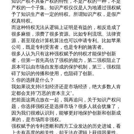
知识产权不具备产权的特性，不是产权的一种，不是
产权的一个子集。知识产权仅仅是人为地通过强权赋
予了知识生产者一定的特权。所谓知识产权，是假产
权真特权。
而这种特权无法从逻辑上证明是有益的，相反造成了
很多麻烦，浪费了很多资源。比如专利流氓、法律资
源，甚至现在计算机算法也可以申请专利。比如苹果
公司，既是专利受害者，也是专利的施害者。
很多人认为只有这种强权赋予的特权才能保护创新
者，但第一首先高估了强权的能力，第二强权阻止了
原本可以由市场自发形成的保护机制，第三，强权阻
碍了知识的传播和使用，也阻碍了创新。
3. 你的选择是什么？
我如果说支持计划经济还是市场经济，绝大多数人肯
定都会支持“万恶的资本主义“。
把前面这两点放在一起，我再追问，关于知识产权问
题，你选择强权还是选择市场？很多人就会犹豫了，
因为我们很难认识到，能够更好地保护创新和创新成
果的，是市场而非强权。
强权赋予的专利垄断和西方工业发达的历史进城，看
上去有高度的相关性，却无法在逻辑上获得因果性。