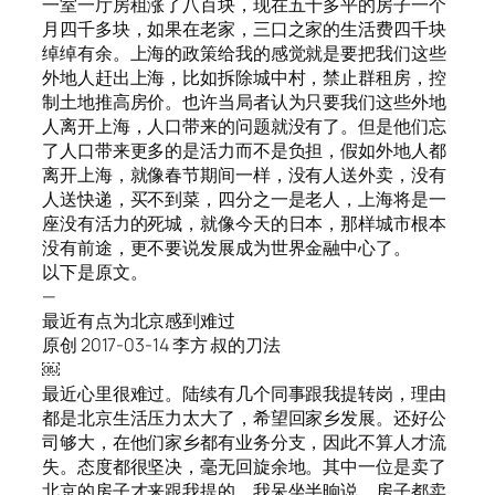
一室一厅房租涨了八百块，现在五十多平的房子一个
月四千多块，如果在老家，三口之家的生活费四千块
绰绰有余。上海的政策给我的感觉就是要把我们这些
外地人赶出上海，比如拆除城中村，禁止群租房，控
制土地推高房价。也许当局者认为只要我们这些外地
人离开上海，人口带来的问题就没有了。但是他们忘
了人口带来更多的是活力而不是负担，假如外地人都
离开上海，就像春节期间一样，没有人送外卖，没有
人送快递，买不到菜，四分之一是老人，上海将是一
座没有活力的死城，就像今天的日本，那样城市根本
没有前途，更不要说发展成为世界金融中心了。
以下是原文。
—
最近有点为北京感到难过
原创 2017-03-14 李方 叔的刀法
￼
最近心里很难过。陆续有几个同事跟我提转岗，理由
都是北京生活压力太大了，希望回家乡发展。还好公
司够大，在他们家乡都有业务分支，因此不算人才流
失。态度都很坚决，毫无回旋余地。其中一位是卖了
北京的房子才来跟我提的，我呆坐半晌说，房子都卖