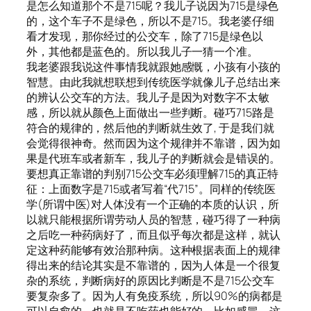
是怎么知道那个不是715呢？我儿子说因为715是绿色
的，这个车子不是绿色，所以不是715。我老婆仔细
看才发现，那你经过的公交车，除了715是绿色以
外，其他都是蓝色的。所以我儿子一猜一个准。
我老婆跟我说这件事情我就跟她感慨，小孩有小孩的
智慧。由此我就想联想到传统医学就像儿子总结出来
的辨认公交车的方法。我儿子是因为对数字不太敏
感，所以就从颜色上面做出一些判断。碰巧715路是
符合的规律的，然后他的判断就生效了, 于是我们就
会觉得很神奇。然而因为这个规律并不靠谱，因为如
果是代班车或者新车，我儿子的判断就会是错误的。
要想真正靠谱的判别715公交车必须理解715的真正特
征：上面数字是715或者写着“代715”。同样的传统医
学(所谓中医)对人体没有一个正确的本质的认识，所
以就只能根据所谓劳动人员的智慧，碰巧得了一种病
之后吃一种药病好了，而且似乎每次都是这样，就认
定这种药能够有效治那种病。这种根据表面上的规律
得出来的结论其实是不靠谱的，因为人体是一个很复
杂的系统，判断病好的原因比判断是不是715公交车
要复杂多了。因为人有免疫系统，所以90%的病都是
可以自愈的，也就是不吃药也能好的，比如感冒。这