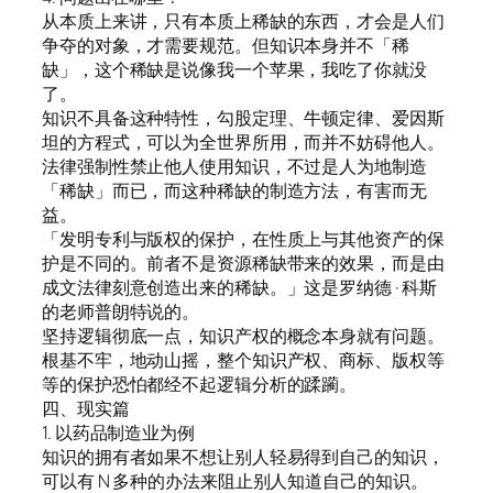
从本质上来讲，只有本质上稀缺的东西，才会是人们
争夺的对象，才需要规范。但知识本身并不「稀
缺」，这个稀缺是说像我一个苹果，我吃了你就没
了。
知识不具备这种特性，勾股定理、牛顿定律、爱因斯
坦的方程式，可以为全世界所用，而并不妨碍他人。
法律强制性禁止他人使用知识，不过是人为地制造
「稀缺」而已，而这种稀缺的制造方法，有害而无
益。
「发明专利与版权的保护，在性质上与其他资产的保
护是不同的。前者不是资源稀缺带来的效果，而是由
成文法律刻意创造出来的稀缺。」这是罗纳德 · 科斯
的老师普朗特说的。
坚持逻辑彻底一点，知识产权的概念本身就有问题。
根基不牢，地动山摇，整个知识产权、商标、版权等
等的保护恐怕都经不起逻辑分析的蹂躏。
四、现实篇
1. 以药品制造业为例
知识的拥有者如果不想让别人轻易得到自己的知识，
可以有 N 多种的办法来阻止别人知道自己的知识。