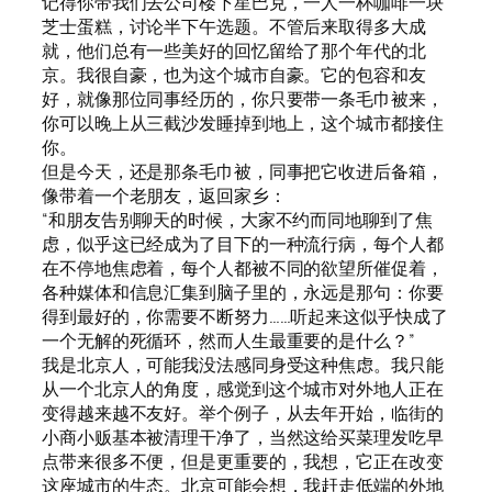
记得你带我们去公司楼下星巴克，一人一杯咖啡一块
芝士蛋糕，讨论半下午选题。不管后来取得多大成
就，他们总有一些美好的回忆留给了那个年代的北
京。我很自豪，也为这个城市自豪。它的包容和友
好，就像那位同事经历的，你只要带一条毛巾被来，
你可以晚上从三截沙发睡掉到地上，这个城市都接住
你。
但是今天，还是那条毛巾被，同事把它收进后备箱，
像带着一个老朋友，返回家乡：
“和朋友告别聊天的时候，大家不约而同地聊到了焦
虑，似乎这已经成为了目下的一种流行病，每个人都
在不停地焦虑着，每个人都被不同的欲望所催促着，
各种媒体和信息汇集到脑子里的，永远是那句：你要
得到最好的，你需要不断努力……听起来这似乎快成了
一个无解的死循环，然而人生最重要的是什么？”
我是北京人，可能我没法感同身受这种焦虑。我只能
从一个北京人的角度，感觉到这个城市对外地人正在
变得越来越不友好。举个例子，从去年开始，临街的
小商小贩基本被清理干净了，当然这给买菜理发吃早
点带来很多不便，但是更重要的，我想，它正在改变
这座城市的生态。北京可能会想，我赶走低端的外地