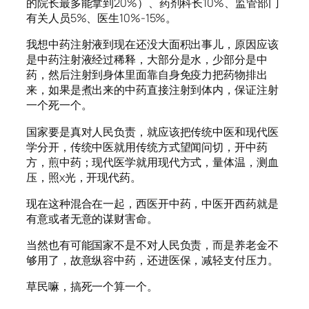
的院长最多能拿到20%）、药剂科长10%、监管部门
有关人员5%、医生10%-15%。
我想中药注射液到现在还没大面积出事儿，原因应该
是中药注射液经过稀释，大部分是水，少部分是中
药，然后注射到身体里面靠自身免疫力把药物排出
来，如果是煮出来的中药直接注射到体内，保证注射
一个死一个。
国家要是真对人民负责，就应该把传统中医和现代医
学分开，传统中医就用传统方式望闻问切，开中药
方，煎中药；现代医学就用现代方式，量体温，测血
压，照x光，开现代药。
现在这种混合在一起，西医开中药，中医开西药就是
有意或者无意的谋财害命。
当然也有可能国家不是不对人民负责，而是养老金不
够用了，故意纵容中药，还进医保，减轻支付压力。
草民嘛，搞死一个算一个。