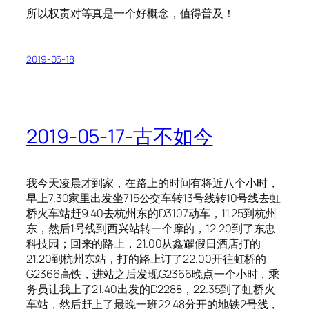
所以权责对等真是一个好概念，值得普及！
2019-05-18
2019-05-17-古不如今
我今天凌晨才到家，在路上的时间有将近八个小时，
早上7.30家里出发坐715公交车转13号线转10号线去虹
桥火车站赶9.40去杭州东的D3107动车，11.25到杭州
东，然后1号线到西兴站转一个摩的，12.20到了东忠
科技园；回来的路上，21.00从鑫耀假日酒店打的
21.20到杭州东站，打的路上订了22.00开往虹桥的
G2366高铁，进站之后发现G2366晚点一个小时，乘
务员让我上了21.40出发的D2288，22.35到了虹桥火
车站，然后赶上了最晚一班22.48分开的地铁2号线，