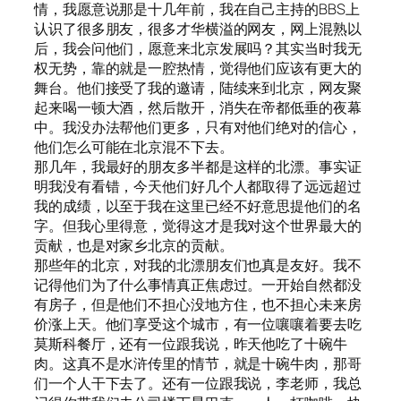
情，我愿意说那是十几年前，我在自己主持的BBS上
认识了很多朋友，很多才华横溢的网友，网上混熟以
后，我会问他们，愿意来北京发展吗？其实当时我无
权无势，靠的就是一腔热情，觉得他们应该有更大的
舞台。他们接受了我的邀请，陆续来到北京，网友聚
起来喝一顿大酒，然后散开，消失在帝都低垂的夜幕
中。我没办法帮他们更多，只有对他们绝对的信心，
他们怎么可能在北京混不下去。
那几年，我最好的朋友多半都是这样的北漂。事实证
明我没有看错，今天他们好几个人都取得了远远超过
我的成绩，以至于我在这里已经不好意思提他们的名
字。但我心里得意，觉得这才是我对这个世界最大的
贡献，也是对家乡北京的贡献。
那些年的北京，对我的北漂朋友们也真是友好。我不
记得他们为了什么事情真正焦虑过。一开始自然都没
有房子，但是他们不担心没地方住，也不担心未来房
价涨上天。他们享受这个城市，有一位嚷嚷着要去吃
莫斯科餐厅，还有一位跟我说，昨天他吃了十碗牛
肉。这真不是水浒传里的情节，就是十碗牛肉，那哥
们一个人干下去了。还有一位跟我说，李老师，我总