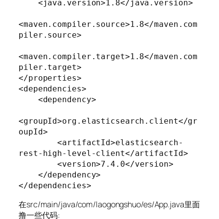
    <java.version>1.8</java.version>

<maven.compiler.source>1.8</maven.com
piler.source>

<maven.compiler.target>1.8</maven.com
piler.target>

</properties>

<dependencies>

    <dependency>

<groupId>org.elasticsearch.client</gr
oupId>

        <artifactId>elasticsearch-
rest-high-level-client</artifactId>

        <version>7.4.0</version>

    </dependency>

</dependencies>
在src/main/java/com/laogongshuo/es/App.java里面
撸一些代码: