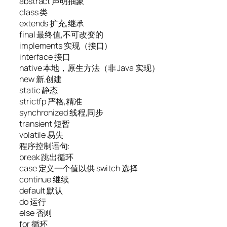
abstract 声明抽象
class 类
extends 扩充,继承
final 最终值,不可改变的
implements 实现（接口）
interface 接口
native 本地，原生方法（非 Java 实现）
new 新,创建
static 静态
strictfp 严格,精准
synchronized 线程,同步
transient 短暂
volatile 易失
程序控制语句:
break 跳出循环
case 定义一个值以供 switch 选择
continue 继续
default 默认
do 运行
else 否则
for 循环