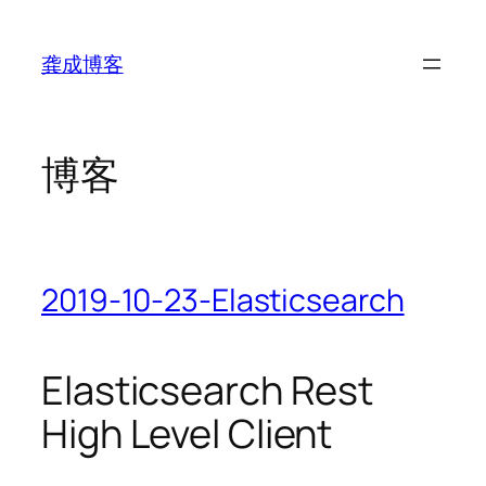
跳
至
龚成博客
内
容
博客
2019-10-23-Elasticsearch
Elasticsearch Rest
High Level Client