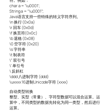
符。例如：
char a = ‘\u0001’;
String a = “\u0001”;
Java语言支持一些特殊的转义字符序列。
\n 换行 (0x0a)
\r 回车 (0x0d)
\f 换页符(0x0c)
\b 退格 (0x08)
\0 空字符 (0x20)
\s 字符串
\t 制表符
\” 双引号
\’ 单引号
\ 反斜杠
\ddd 八进制字符 (ddd)
\uxxxx 16进制Unicode字符 (xxxx)
自动类型转换
整型、实型（常量）、字符型数据可以混合运算。运
算中，不同类型的数据先转化为同一类型，然后进行
运算。