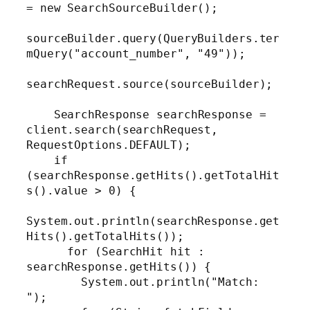
= new SearchSourceBuilder();

sourceBuilder.query(QueryBuilders.ter
mQuery("account_number", "49"));

searchRequest.source(sourceBuilder);

    SearchResponse searchResponse = 
client.search(searchRequest, 
RequestOptions.DEFAULT);

    if 
(searchResponse.getHits().getTotalHit
s().value > 0) {

System.out.println(searchResponse.get
Hits().getTotalHits());

      for (SearchHit hit : 
searchResponse.getHits()) {

        System.out.println("Match: 
");
