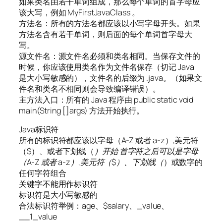
如果类名由若干单词组成，那么每个单词的首字母应
该大写，例如 MyFirstJavaClass 。
方法名：所有的方法名都应该以小写字母开头。如果
方法名含有若干单词，则后面的每个单词首字母大
写。
源文件名：源文件名必须和类名相同。当保存文件的
时候，你应该使用类名作为文件名保存（切记 Java
是大小写敏感的），文件名的后缀为 .java。（如果文
件名和类名不相同则会导致编译错误）。
主方法入口：所有的 Java 程序由 public static void
main(String []args) 方法开始执行。
Java标识符
所有的标识符都应该以字母（A-Z 或者 a-z）,美元符
（$）、或者下划线（
）开始 首字符之后可以是字母
（A-Z 或者 a-z）,美元符（$）、下划线（
）或数字的
任何字符组合
关键字不能用作标识符
标识符是大小写敏感的
合法标识符举例：age、$salary、_value、
__1_value