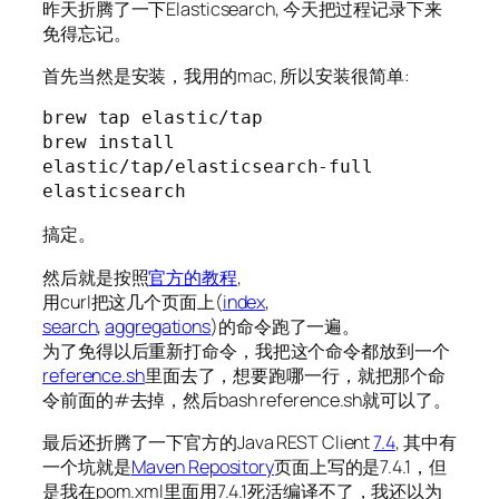
昨天折腾了一下Elasticsearch, 今天把过程记录下来
免得忘记。
首先当然是安装，我用的mac, 所以安装很简单:
brew tap elastic/tap

brew install 
elastic/tap/elasticsearch-full

elasticsearch
搞定。
然后就是按照
官方的教程
,
用curl把这几个页面上(
index
,
search
,
aggregations
)的命令跑了一遍。
为了免得以后重新打命令，我把这个命令都放到一个
reference.sh
里面去了，想要跑哪一行，就把那个命
令前面的#去掉，然后bash reference.sh就可以了。
最后还折腾了一下官方的Java REST Client
7.4
, 其中有
一个坑就是
Maven Repository
页面上写的是7.4.1，但
是我在pom.xml里面用7.4.1死活编译不了，我还以为