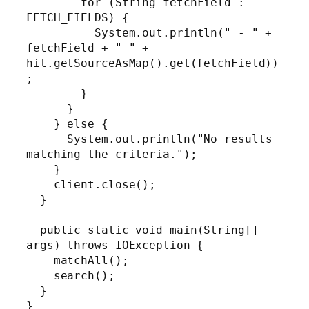
        for (String fetchField : 
FETCH_FIELDS) {

          System.out.println(" - " + 
fetchField + " " + 
hit.getSourceAsMap().get(fetchField))
;

        }

      }

    } else {

      System.out.println("No results 
matching the criteria.");

    }

    client.close();

  }

  public static void main(String[] 
args) throws IOException {

    matchAll();

    search();

  }

}