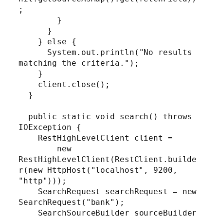
;

        }

      }

    } else {

      System.out.println("No results 
matching the criteria.");

    }

    client.close();

  }

  public static void search() throws 
IOException {

    RestHighLevelClient client =

        new 
RestHighLevelClient(RestClient.builde
r(new HttpHost("localhost", 9200, 
"http")));

    SearchRequest searchRequest = new 
SearchRequest("bank");

    SearchSourceBuilder sourceBuilder 