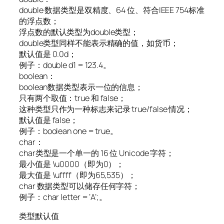
double 数据类型是双精度、64 位、符合IEEE 754标准
的浮点数；
浮点数的默认类型为double类型；
double类型同样不能表示精确的值，如货币；
默认值是 0.0d；
例子：double d1 = 123.4。
boolean：
boolean数据类型表示一位的信息；
只有两个取值：true 和 false；
这种类型只作为一种标志来记录 true/false 情况；
默认值是 false；
例子：boolean one = true。
char：
char类型是一个单一的 16 位 Unicode 字符；
最小值是 \u0000（即为0）；
最大值是 \uffff（即为65,535）；
char 数据类型可以储存任何字符；
例子：char letter = ‘A’;。
类型默认值