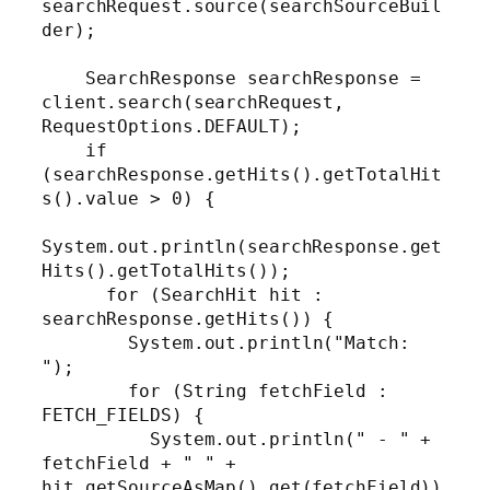
searchRequest.source(searchSourceBuil
der);

    SearchResponse searchResponse = 
client.search(searchRequest, 
RequestOptions.DEFAULT);

    if 
(searchResponse.getHits().getTotalHit
s().value > 0) {

System.out.println(searchResponse.get
Hits().getTotalHits());

      for (SearchHit hit : 
searchResponse.getHits()) {

        System.out.println("Match: 
");

        for (String fetchField : 
FETCH_FIELDS) {

          System.out.println(" - " + 
fetchField + " " + 
hit.getSourceAsMap().get(fetchField))