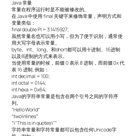
Java 常量
常量在程序运行时是不能被修改的。
在 Java 中使用 final 关键字来修饰常量，声明方式和
变量类似：
final double PI = 3.1415927;
虽然常量名也可以用小写，但为了便于识别，通常使
用大写字母表示常量。
byte、int、long、和short都可以用十进制、16进制
以及8进制的方式来表示。
当使用常量的时候，前缀 0 表示 8 进制，而前缀 0x 代
表 16 进制, 例如：
int decimal = 100;
int octal = 0144;
int hexa = 0x64;
Java的字符串常量是包含在两个引号之间的字符序
列。
“Hello World”
“two\nlines”
“\”This is in quotes\””
字符串常量和字符常量都可以包含任何Unicode字