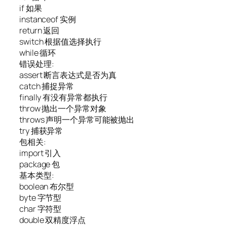
if 如果
instanceof 实例
return 返回
switch 根据值选择执行
while 循环
错误处理:
assert 断言表达式是否为真
catch 捕捉异常
finally 有没有异常都执行
throw 抛出一个异常对象
throws 声明一个异常可能被抛出
try 捕获异常
包相关:
import 引入
package 包
基本类型:
boolean 布尔型
byte 字节型
char 字符型
double 双精度浮点