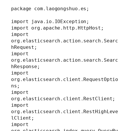
package com.laogongshuo.es;

import java.io.IOException;

import org.apache.http.HttpHost;

import 
org.elasticsearch.action.search.Searc
hRequest;

import 
org.elasticsearch.action.search.Searc
hResponse;

import 
org.elasticsearch.client.RequestOptio
ns;

import 
org.elasticsearch.client.RestClient;

import 
org.elasticsearch.client.RestHighLeve
lClient;

import 
org.elasticsearch.index.query.QueryBu