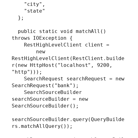
    "city",

    "state"

  };

  public static void matchAll() 
throws IOException {

    RestHighLevelClient client =

        new 
RestHighLevelClient(RestClient.builde
r(new HttpHost("localhost", 9200, 
"http")));

    SearchRequest searchRequest = new 
SearchRequest("bank");

    SearchSourceBuilder 
searchSourceBuilder = new 
SearchSourceBuilder();

searchSourceBuilder.query(QueryBuilde
rs.matchAllQuery());
