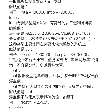
一般地整型变量默认为 int 类型；
默认值是 0 ；
例子：int a = 100000, int b = -200000。
long：
long 数据类型是 64 位、有符号的以二进制补码表示
的整数；
最小值是 -9,223,372,036,854,775,808（-2^63）；
最大值是 9,223,372,036,854,775,807（2^63 -1）；
这种类型主要使用在需要比较大整数的系统上；
默认值是 0L；
例子： long a = 100000L，Long b = -200000L。
“L”理论上不分大小写，但是若写成”l”容易与数字”1″混
淆，不容易分辩。所以最好大写。
float：
float 数据类型是单精度、32位、符合IEEE 754标准的
浮点数；
float 在储存大型浮点数组的时候可节省内存空间；
默认值是 0.0f；
浮点数不能用来表示精确的值，如货币；
例子：float f1 = 234.5f。
double：